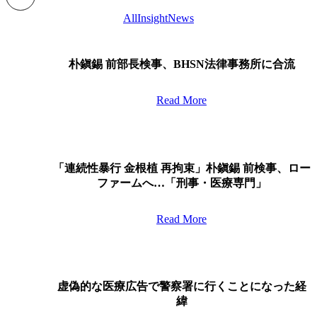
All
Insight
News
朴
鎭
朴鎭錫 前部長検事、BHSN法律事務所に合流
錫
前
Read More
部
長
検
「連
事、
BHSN
続
「連続性暴行 金根植 再拘束」朴鎭錫 前検事、ロー
法
性
ファームへ…「刑事・医療専門」
律
暴
事
行
Read More
務
金
所
根
に
植
合
虚
再
流
偽
拘
虚偽的な医療広告で警察署に行くことになった経
的
束」
緯
な
朴