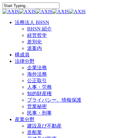
Skip
Clo
to
Close
Me
main
Search
content
Menu
法務法人 BHSN
BHSN 紹介
経営哲学
差別化
道案内
構成員
法律分野
企業法務
海外法務
公正取引
人事・労務
知的財産権
プライバシー、情報保護
営業秘密
民事・刑事
産業分野
建設及び不動産
造船業