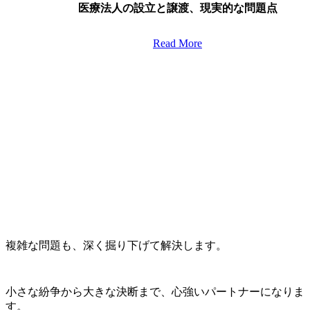
療
詐
ス
医療法人の設立と譲渡、現実的な問題点
法
欺
ン
人
事
社
Read More
の
件、
内
設
医
弁
立
師
護
と
た
士
譲
ち
が
渡、
の
辞
現
対
表
実
応
を
的
戦
出
な
略
し
問
は？
て
題
取
点
り
組
複雑な問題も、深く掘り下げて解決します。
む
こ
と
小さな紛争から大きな決断まで、心強いパートナーになりま
す。