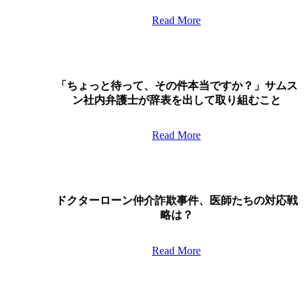
医
鎭
Read More
療
錫
広
前
告
検
「ち
で
事、
ょ
警
ロ
「ちょっと待って、その件本当ですか？」サムス
っ
察
ー
ン社内弁護士が辞表を出して取り組むこと
と
署
フ
待
に
ァ
Read More
っ
行
ー
て、
く
ム
そ
こ
へ…
ド
の
と
「刑
ク
件
に
ドクターローン仲介詐欺事件、医師たちの対応戦
事・
タ
本
な
略は？
医
ー
当
っ
療
ロ
で
た
専
Read More
ー
す
経
門」
ン
か？」
緯
仲
サ
医
介
ム