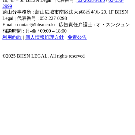
18, 4F – 5F BHSN Legal
|
代表番号 :
02-2038-9185
/
02-556-
2999
蔚山分事務所 : 蔚山広域市南区法大路8番ギル 29, 1F BHSN
Legal
|
代表番号 : 052-227-0298
Email : contact@bhsn.co.kr
|
広告責任弁護士 : オ・スンジュン
|
相談時間 : 月-金 / 09:00 – 18:00
利用約款
|
個人情報処理方針
|
免責公告
©2025 BHSN LEGAL. All rights reserved
法務法人 BHSN
BHSN 紹介
経営哲学
差別化
道案内
構成員